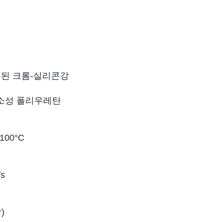
리된 크롬-실리콘강
가소성 폴리우레탄
100°C
s
)