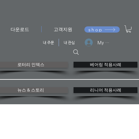
다운로드
고객지원
shop
My Franke
내 주문
내 관심
로터리 인덱스
베어링 적용사례
뉴스 & 스토리
리니어 적용사례