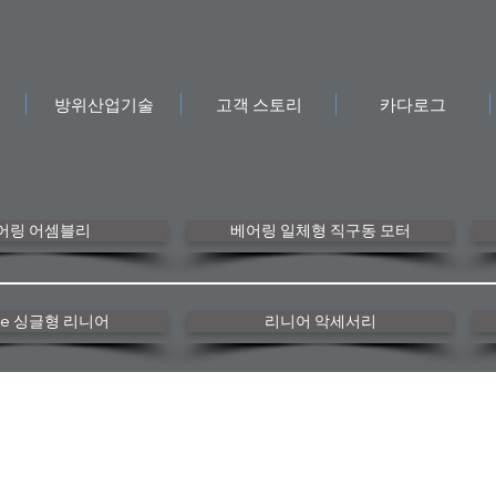
방위산업기술
고객 스토리
카다로그
어링 어셈블리
베어링 일체형 직구동 모터
nke 싱글형 리니어
리니어 악세서리