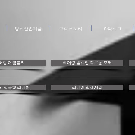
방위산업기술
고객 스토리
카다로그
어링 어셈블리
베어링 일체형 직구동 모터
nke 싱글형 리니어
리니어 악세서리