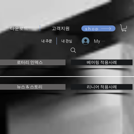
다운로드
고객지원
shop
My Franke
내 주문
내 관심
로터리 인덱스
베어링 적용사례
뉴스 & 스토리
리니어 적용사례