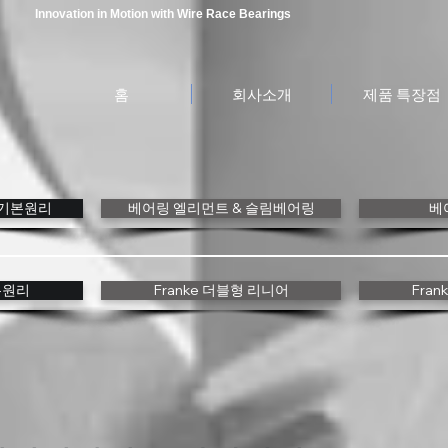
Innovation in Motion with
Wire Race Bearings
홈
회사소개
제품 특장점
gs 기본원리
베어링 엘리먼트 & 슬림베어링
베
본원리
Franke 더블형 리니어
Fra