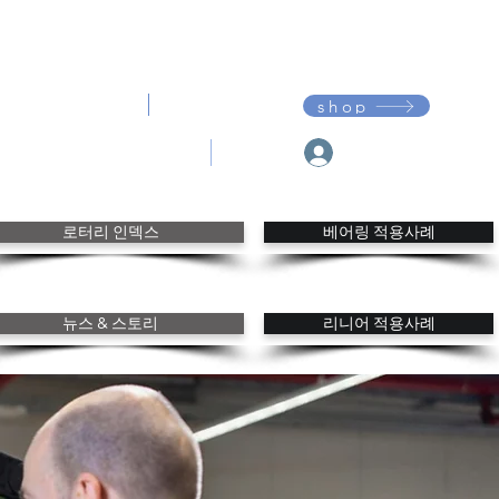
다운로드
고객지원
shop
My Franke
내 주문
내 관심
로터리 인덱스
베어링 적용사례
뉴스 & 스토리
리니어 적용사례