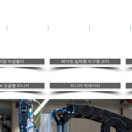
방위산업기술
고객 스토리
카다로그
어링 어셈블리
베어링 일체형 직구동 모터
nke 싱글형 리니어
리니어 악세서리