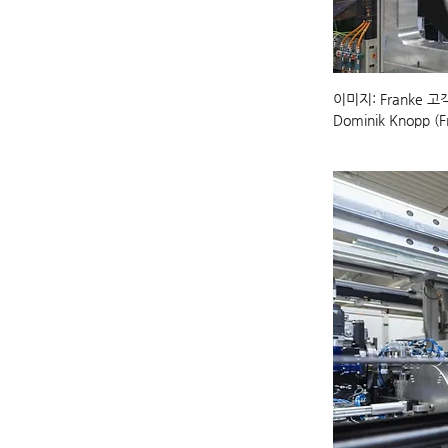
이미지: Franke 고
Dominik Knopp (