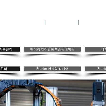
Innovation in Motion with
Wire Race Bearings
홈
회사소개
제품 특장점
gs 기본원리
베어링 엘리먼트 & 슬림베어링
베
본원리
Franke 더블형 리니어
Fra