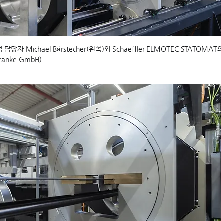
객 담당자 Michael Bärstecher(왼쪽)와 Schaeffler ELMOTEC STATO
Franke GmbH)