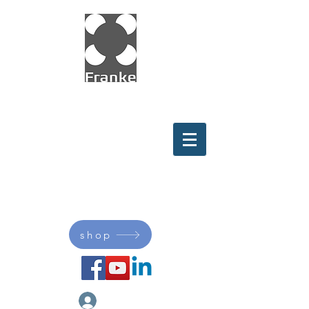
Innovation in Motion with
Wire Race
Bearings
shop
My Franke