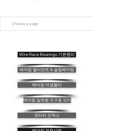
Wire Race Bearings 기본원리
베어링 엘리먼트 & 슬림베어링
베어링 어셈블리
베어링 일체형 직구동 모터
로터리 인덱스
베어링 적용사례