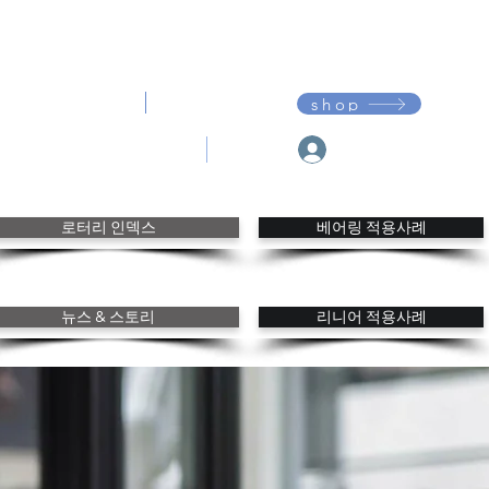
다운로드
고객지원
shop
My Franke
내 주문
내 관심
로터리 인덱스
베어링 적용사례
뉴스 & 스토리
리니어 적용사례