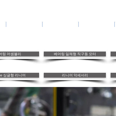
방위산업기술
고객 스토리
카다로그
어링 어셈블리
베어링 일체형 직구동 모터
nke 싱글형 리니어
리니어 악세서리