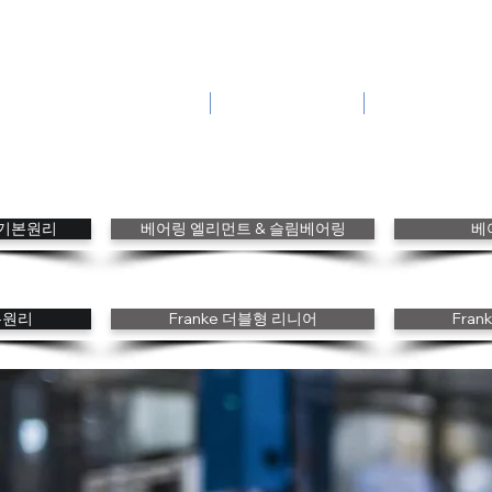
Innovation in Motion with
Wire Race Bearings
홈
회사소개
제품 특장점
gs 기본원리
베어링 엘리먼트 & 슬림베어링
베
본원리
Franke 더블형 리니어
Fra