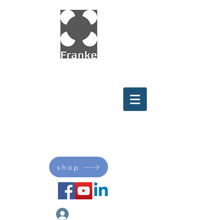
Innovation in Motion with
Wire Race
Bearings
shop
My Franke