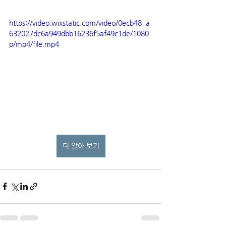
https://video.wixstatic.com/video/0ecb48_a
632027dc6a949dbb16236f5af49c1de/1080
p/mp4/file.mp4
더 알아 보기