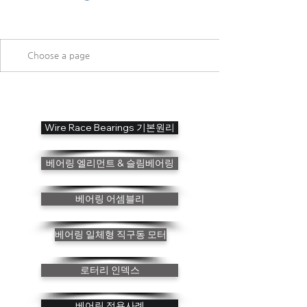
Wire Race Bearings 기본원리
베어링 엘리먼트 & 슬림베어링
베어링 어셈블리
베어링 일체형 직구동 모터
로터리 인덱스
베어링 적용사례