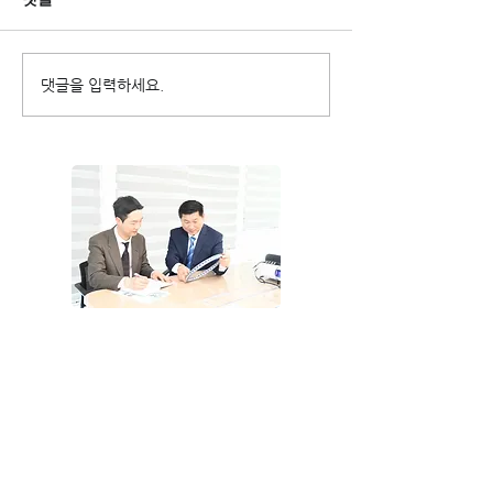
댓글을 입력하세요.
설명 영상: 60초 만에 알아
VTR-1216M 
보는 Franke의 리니어 가
규장비 도입
이드
회사소개
LinkedIn
제품소개
공식 Facebook
적용사례
Email 문의
다운로드
베어링 수명계산
온라인 스토어