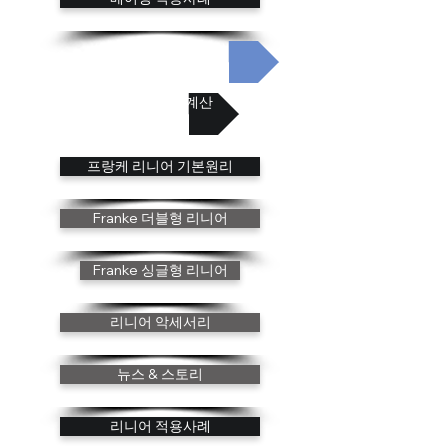
베어링 혁신분야
베어링 수명 계산
프랑케 리니어 기본원리
Franke 더블형 리니어
Franke 싱글형 리니어
리니어 악세서리
뉴스 & 스토리
리니어 적용사례