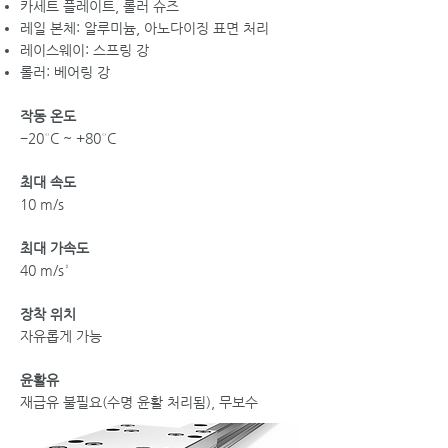
카세트 플레이트, 롤러 슈즈
레일 본체: 알루미늄, 아노다이징 표면 처리
레이스웨이: 스프링 강
롤러: 베어링 강
작동 온도
−20°C ~ +80°C
최대 속도
10 m/s
최대 가속도
40 m/s²
장착 위치
자유롭게 가능
윤활유
재급유 불필요(수명 윤활 처리됨), 무보수