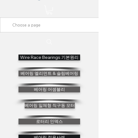
Wire Race Bearings 기본원리
베어링 엘리먼트 & 슬림베어링
베어링 어셈블리
베어링 일체형 직구동 모터
로터리 인덱스
베어링 적용사례