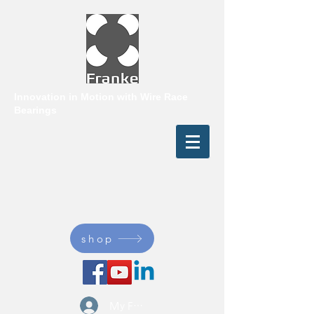
Innovation in Motion with
Wire Race
Bearings
shop
My Franke