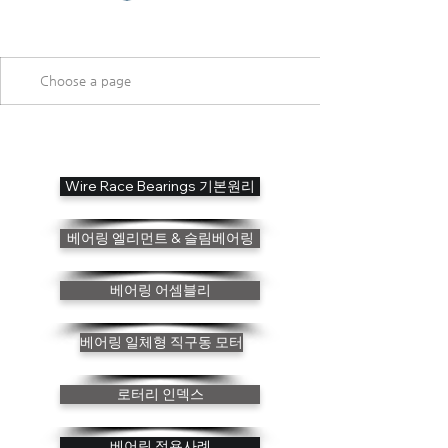
Wire Race Bearings 기본원리
베어링 엘리먼트 & 슬림베어링
베어링 어셈블리
베어링 일체형 직구동 모터
로터리 인덱스
베어링 적용사례