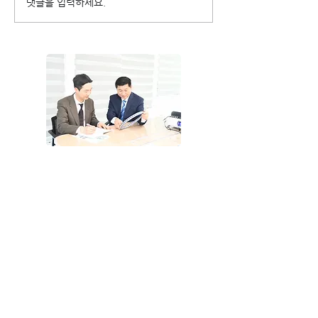
Defense Technology,
댓글을 입력하세요.
설명 영상: 60초
Customized Bearings
보는 Franke의
for Defense Technology
이드
회사소개
LinkedIn
제품소개
공식 Facebook
적용사례
Email 문의
다운로드
베어링 수명계산
온라인 스토어
뉴스