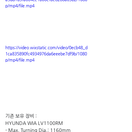
p/mp4/file.mp4
https://video.wixstatic.com/video/0ecb48_d
1ca835890fc4934976da6eeebe7df9b/1080
p/mp4/file.mp4
기존 보유 장비 : 
HYUNDA WIA LV1100RM
- Max. Turning Dia.: 1160mm