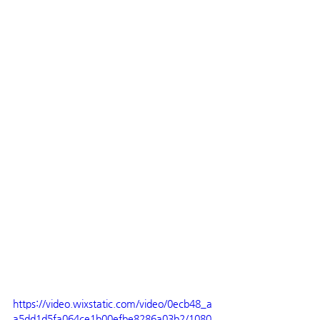
https://video.wixstatic.com/video/0ecb48_a
a5dd1d5fa064ce1b00efbe8286a03b2/1080