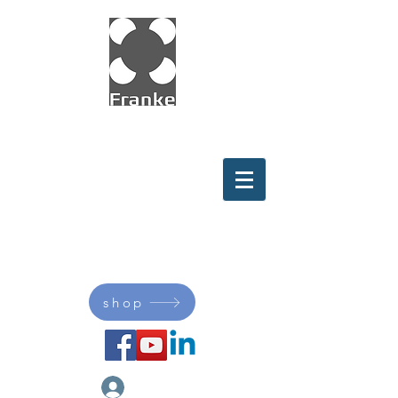
Innovation in Motion with
Wire Race
Bearings
shop
My Franke