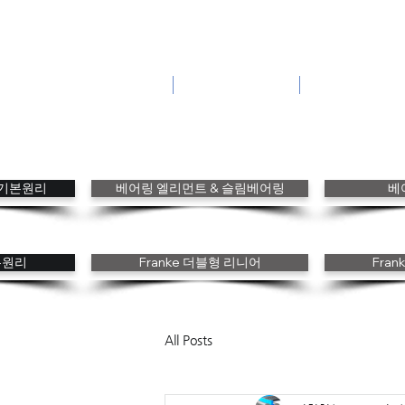
Innovation in Motion with
Wire Race Bearings
홈
회사소개
제품 특장점
gs 기본원리
베어링 엘리먼트 & 슬림베어링
베
본원리
Franke 더블형 리니어
Fra
All Posts