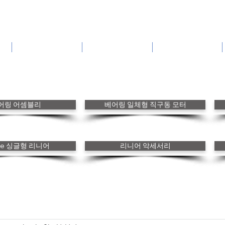
방위산업기술
고객 스토리
카다로그
어링 어셈블리
베어링 일체형 직구동 모터
nke 싱글형 리니어
리니어 악세서리